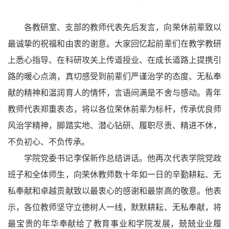
各教研室、支部的教师代表先后发言，向荣休前辈致以
最诚挚的祝福和由衷的谢意。大家回忆起前辈们在教学教研
上悉心指导、在科研攻关上传道授业、在成长道路上提携引
路的暖心点滴，真切感受到前辈们严谨治学的态度、无私奉
献的精神和温润育人的情怀，言语间满是不舍与感动。青年
教师代表郑重表态，将以各位荣休前辈为标杆，传承优良师
风治学精神，脚踏实地、潜心钻研、履职尽责、精进不休，
不负初心、不负传承。
学院党委书记李保新作总结讲话。他再次代表学院党政
班子和全体师生，向荣休教师数十年如一日的辛勤耕耘、无
私奉献和卓越贡献致以最衷心的感谢和最崇高的敬意。他表
示，各位教师坚守立德树人一线，默默耕耘、无私奉献，将
最宝贵的年华奉献给了教育事业和学院发展，兢兢业业履