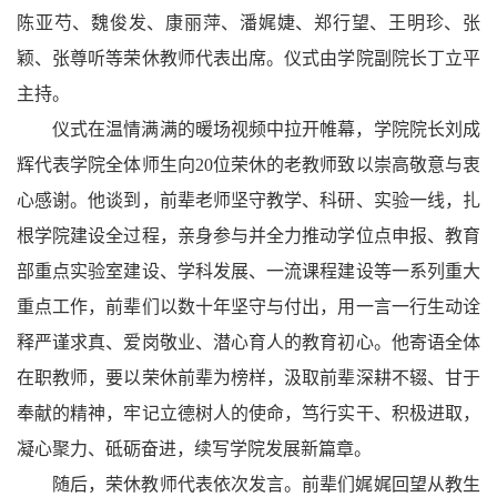
陈亚芍、魏俊发、康丽萍、潘娓婕、郑行望、王明珍、张
颖、张尊听等荣休教师代表出席。仪式由学院副院长丁立平
主持。
仪式在温情满满的暖场视频中拉开帷幕，学院院长刘成
辉代表学院全体师生向20位荣休的老教师致以崇高敬意与衷
心感谢。他谈到，前辈老师坚守教学、科研、实验一线，扎
根学院建设全过程，亲身参与并全力推动学位点申报、教育
部重点实验室建设、学科发展、一流课程建设等一系列重大
重点工作，前辈们以数十年坚守与付出，用一言一行生动诠
释严谨求真、爱岗敬业、潜心育人的教育初心。他寄语全体
在职教师，要以荣休前辈为榜样，汲取前辈深耕不辍、甘于
奉献的精神，牢记立德树人的使命，笃行实干、积极进取，
凝心聚力、砥砺奋进，续写学院发展新篇章。
随后，荣休教师代表依次发言。前辈们娓娓回望从教生