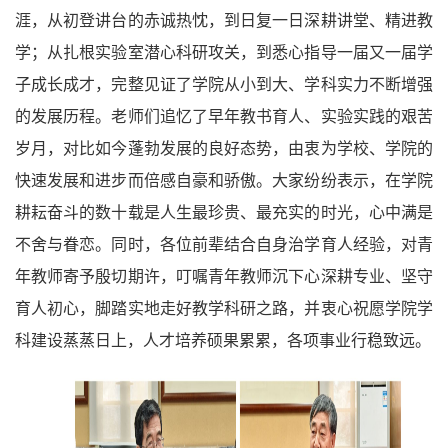
涯，从初登讲台的赤诚热忱，到日复一日深耕讲堂、精进教
学；从扎根实验室潜心科研攻关，到悉心指导一届又一届学
子成长成才，完整见证了学院从小到大、学科实力不断增强
的发展历程。老师们追忆了早年教书育人、实验实践的艰苦
岁月，对比如今蓬勃发展的良好态势，由衷为学校、学院的
快速发展和进步而倍感自豪和骄傲。大家纷纷表示，在学院
耕耘奋斗的数十载是人生最珍贵、最充实的时光，心中满是
不舍与眷恋。同时，各位前辈结合自身治学育人经验，对青
年教师寄予殷切期许，叮嘱青年教师沉下心深耕专业、坚守
育人初心，脚踏实地走好教学科研之路，并衷心祝愿学院学
科建设蒸蒸日上，人才培养硕果累累，各项事业行稳致远。